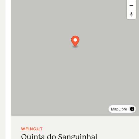
MapLibre
WEINGUT
Quinta do Sanguinhal