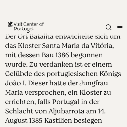
Der Ort Batalha entwickelte sich um
KÜSTENSTÄDTE
Batalha
das Kloster Santa Maria da Vitória,
mit dessen Bau 1386 begonnen
Alle Fotos anzeigen
wurde. Zu verdanken ist er einem
Gelübde des portugiesischen Königs
João I. Dieser hatte der Jungfrau
Maria versprochen, ein Kloster zu
errichten, falls Portugal in der
Schlacht von Aljubarrota am 14.
August 1385 Kastilien besiegen