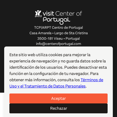
TCP/ARPT Centro de Portugal
Casa Amarela • Largo de Sta Cristina
3500-181 Viseu • Portugal
info@centerofportugal.com
Este sitio web utiliza cookies para mejorar la
SOBRE ESTE SITIO WEB
experiencia de navegación y no guarda datos sobre la
identificación de los usuarios. Puedes desactivar esta
ENLACES ÚTILES
función en la configuración de tu navegador. Para
obtener más información, consulta los
Términos de
SÍGUENOS
Uso y el Tratamiento de Datos Personales
.
Aceptar
© 2012-2026 TCP/ARPT Centro de Portugal. Todos los
derechos reservados. Made by
GOMO Digital
.
Rechazar