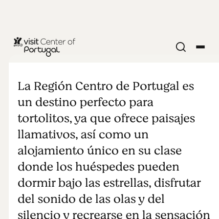
5 mejores
destinos para
La Región Centro de Portugal es
un destino perfecto para
un viaje de
tortolitos, ya que ofrece paisajes
llamativos, así como un
otoño en el
alojamiento único en su clase
donde los huéspedes pueden
Centro de
dormir bajo las estrellas, disfrutar
Portugal
del sonido de las olas y del
silencio y recrearse en la sensación