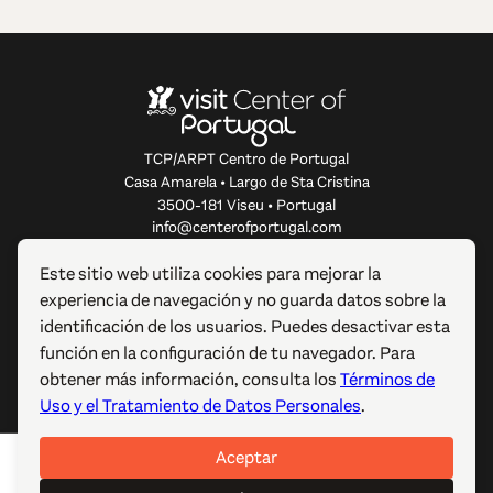
TCP/ARPT Centro de Portugal
Casa Amarela • Largo de Sta Cristina
3500-181 Viseu • Portugal
info@centerofportugal.com
Este sitio web utiliza cookies para mejorar la
SOBRE ESTE SITIO WEB
experiencia de navegación y no guarda datos sobre la
identificación de los usuarios. Puedes desactivar esta
ENLACES ÚTILES
función en la configuración de tu navegador. Para
obtener más información, consulta los
Términos de
SÍGUENOS
Uso y el Tratamiento de Datos Personales
.
Aceptar
© 2012-2026 TCP/ARPT Centro de Portugal. Todos los