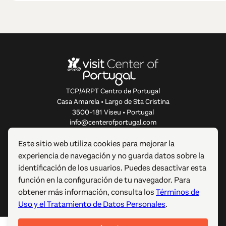
TCP/ARPT Centro de Portugal
Casa Amarela • Largo de Sta Cristina
3500-181 Viseu • Portugal
info@centerofportugal.com
Este sitio web utiliza cookies para mejorar la
SOBRE ESTE SITIO WEB
experiencia de navegación y no guarda datos sobre la
identificación de los usuarios. Puedes desactivar esta
ENLACES ÚTILES
función en la configuración de tu navegador. Para
obtener más información, consulta los
Términos de
SÍGUENOS
Uso y el Tratamiento de Datos Personales
.