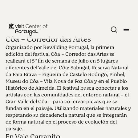
Côa - Corredor das Artes
Organizado por Rewilding Portugal, la primera
Edición 75 - Côa -
edición del festival Côa - Corredor das Artes se
realizará el 5º fin de semana de julio en 5 lugares
Corredor das Artes
diferentes del Valle del Côa: Sabugal, Reserva Natural
da Faia Brava - Figueira de Castelo Rodrigo, Pinhel,
Museu do Côa - Vila Nova de Foz Côa y en el Pueblo
29.05.2023 • 11.06.2023
Histórico de Almeida. El festival busca conectar a los
Organizado por Rewilding Portugal, la primera
artistas con las comunidades del entorno natural - el
edición del festival Côa - Corredor das Artes se
Gran Valle del Côa - para co-crear piezas que se
realizará el 5º fin de semana de julio en 5 lugares
fundan en el paisaje. Utilizando materiales naturales y
diferentes del Valle del Côa.
respetando su decadencia natural que se integrarán
de forma natural en el proceso de evolución del
paisaje.
En Vale Carrapito