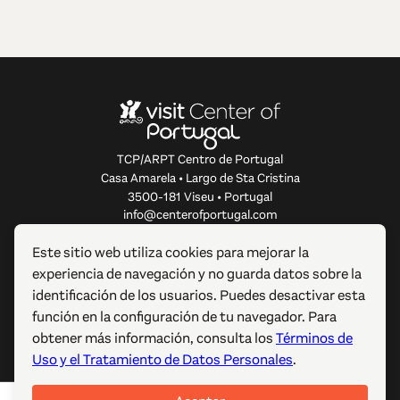
TCP/ARPT Centro de Portugal
Casa Amarela • Largo de Sta Cristina
3500-181 Viseu • Portugal
info@centerofportugal.com
Este sitio web utiliza cookies para mejorar la
SOBRE ESTE SITIO WEB
experiencia de navegación y no guarda datos sobre la
identificación de los usuarios. Puedes desactivar esta
ENLACES ÚTILES
función en la configuración de tu navegador. Para
obtener más información, consulta los
Términos de
SÍGUENOS
Uso y el Tratamiento de Datos Personales
.