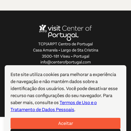
TCP/ARPT Centro de Portugal
Casa Amarela • Largo de Sta Cristina
3500-181 Viseu • Portugal
info@centerofportugal.com
Este site utiliza cookies para melhorar a experiência
SOBRE ESTE WEBSITE
de navegação e não mantém dados sobre a
identificação dos usuários. Você pode desativar esse
LIGAÇÕES ÚTEIS
recurso nas configurações do seu navegador. Para
saber mais, consulte os
Termos de Uso e o
SIGA-NOS
Tratamento de Dados Pessoais
.
Aceitar
© 2012-2026 TCP/ARPT Centro de Portugal. Todos os