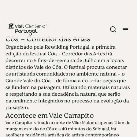
Côa - Corredor das Artes
Organizado pela Rewilding Portugal, a primeira
Edição 75 - Côa -
edição do festival Côa - Corredor das Artes irá
decorrer no 5 fins-de-semana de Julho em 5 locais
Corredor das Artes
distintos do Vale do Côa. O festival procura conectar
os artistas às comunidades no ambiente natural - o
Grande Vale do Côa - de forma a co-criar peças que
29.05.2023 • 11.06.2023
se fundem na paisagem. Utilizando materiais naturais
Organizado pela Rewilding Portugal, a primeira
e respeitando a sua decadência natural que serão
edição do festival Côa - Corredor das Artes irá
naturalmente integrados no processo da evolução da
decorrer no 5 fins-de-semana de Julho em 5 locais
paisagem.
distintos do Vale do Côa.
Acontece em Vale Carrapito
Vale Carapito, situado a norte de Vilar Maior, a apenas 2 km da
margem este do rio Côa e a 40 minutos do Sabugal, irá
acolher a residência artística do artista contemporâneo