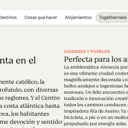
Destinos
Cosas que hacer
Alojamientos
Togetherness
CIUDADES Y PUEBLOS
ta en el
Perfecta para los 
Edición 96 - Se
La emblemática «Venecia por
es una vibrante ciudad coster
magníficamente decorada co
nte católico, la
10.02.2025 • 03.03.2025
bellos azulejos e ingeniosas f
La Semana Santa puede ser la excusa perfecta
rofundo, con diversas
nouveau. Un feliz encuentro 
diversidad de la región Centro de Portugal. Pe
s regiones. Y el Centro
tradición e innovación creat
para todos en esta región que nos abraza. De
todos los caminos conducen a
 costa atlántica hasta
hasta el acogedor interior, la autenticidad es
inspiradora Ría de Aveiro. Ya
ova, los habitantes
Santa es parte de la magia.
bicicleta, a pie o en un molic
rme devoción y sentido
propulsado por energía solar, 