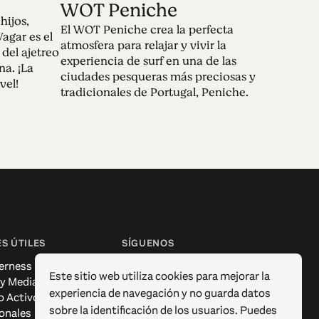
WOT Peniche
hijos,
El WOT Peniche crea la perfecta
agar es el
atmosfera para relajar y vivir la
 del ajetreo
experiencia de surf en una de las
na. ¡La
ciudades pesqueras más preciosas y
vel!
tradicionales de Portugal, Peniche.
S ÚTILES
SÍGUENOS
erness
Facebook
Este sitio web utiliza cookies para mejorar la
 y Media
Instagram
experiencia de navegación y no guarda datos
o Activo
X / Twitter
sobre la identificación de los usuarios. Puedes
onales
Pinterest