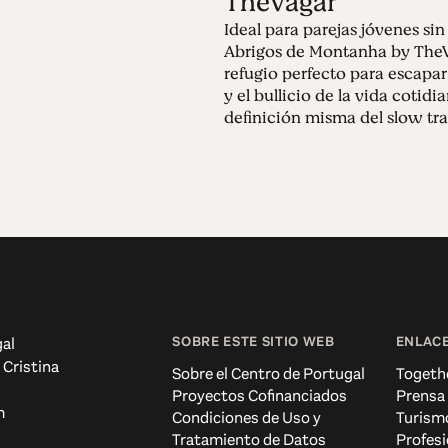
TheVagar
Ideal para parejas jóvenes sin 
Abrigos de Montanha by TheV
refugio perfecto para escapar
y el bullicio de la vida cotidia
definición misma del slow tra
SOBRE ESTE SITIO WEB
ENLACE
al
 Cristina
Sobre el Centro de Portugal
Togeth
Proyectos Cofinanciados
Prensa
m
Condiciones de Uso y
Turism
Tratamiento de Datos
Profesi