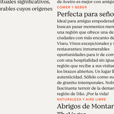
uales significativos,
de Aveiro es mejor con amigo
COMER Y BEBER
urables cuyos orígenes
Perfecta para seño
Ideal para amigas empodera
buscan pasar momentos mem
una región que ofrece una de 
ciudades con más encanto de
Viseu. Vinos excepcionales y
restaurantes; innumerables
oportunidades para ir de com
con una hospitalidad sin igua
región que recibe a sus visit
los brazos abiertos. Un lugar 
autenticidad. Sólido como su
de granito intemporales. Nob
fascinante terroir de la dema
región de Dão. ¡Por la vida!
NATURALEZA Y AIRE LIBRE
Abrigos de Monta