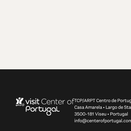
TCP/ARPT Centro de Portug
Casa Amarela • Largo de Sta
3500-181 Viseu • Portugal
info@centerofportugal.co