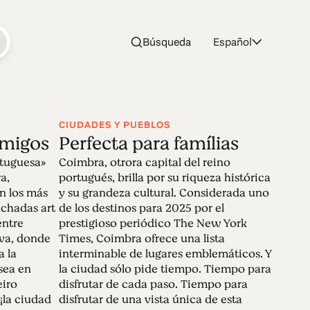
Búsqueda
Español
CIUDADES Y PUEBLOS
amigos
Perfecta para famílias
mana Santa
tuguesa»
Coimbra, otrora capital del reino
a,
portugués, brilla por su riqueza histórica
n los más
y su grandeza cultural. Considerada uno
achadas art
de los destinos para 2025 por el
 para aventurarse en toda la inspiradora
entre
prestigioso periódico The New York
rfecta para todos los gustos, hay algo
iva, donde
Times, Coimbra ofrece una lista
sde la impresionante costa atlántica
 la
interminable de lugares emblemáticos. Y
 la clave. Esperar a que llegue la Semana
 sea en
la ciudad sólo pide tiempo. Tiempo para
eiro
disfrutar de cada paso. Tiempo para
¡la ciudad
disfrutar de una vista única de esta