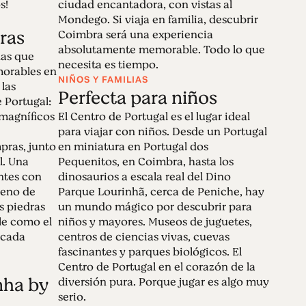
s!
ciudad encantadora, con vistas al
Mondego. Si viaja en familia, descubrir
ras
Coimbra será una experiencia
absolutamente memorable. Todo lo que
das que
necesita es tiempo.
orables en
NIÑOS Y FAMILIAS
las
Perfecta para niños
 Portugal:
 magníficos
El Centro de Portugal es el lugar ideal
para viajar con niños. Desde un Portugal
pras, junto
en miniatura en Portugal dos
l. Una
Pequenitos, en Coimbra, hasta los
antes con
dinosaurios a escala real del Dino
lleno de
Parque Lourinhã, cerca de Peniche, hay
s piedras
un mundo mágico por descubrir para
le como el
niños y mayores. Museos de juguetes,
rcada
centros de ciencias vivas, cuevas
fascinantes y parques biológicos. El
Centro de Portugal en el corazón de la
nha by
diversión pura. Porque jugar es algo muy
serio.