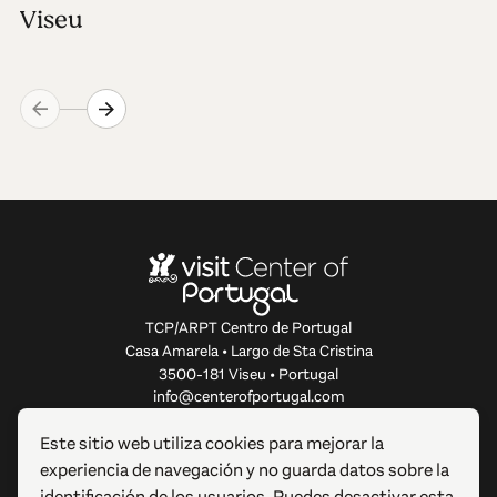
Viseu
TCP/ARPT Centro de Portugal
Casa Amarela • Largo de Sta Cristina
3500-181 Viseu • Portugal
info@centerofportugal.com
Este sitio web utiliza cookies para mejorar la
SOBRE ESTE SITIO WEB
experiencia de navegación y no guarda datos sobre la
identificación de los usuarios. Puedes desactivar esta