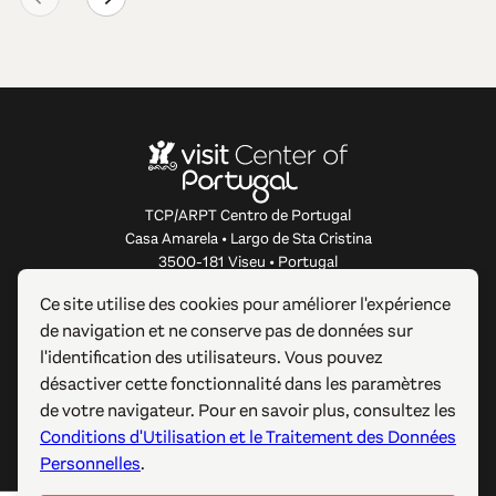
TCP/ARPT Centro de Portugal
Casa Amarela • Largo de Sta Cristina
3500-181 Viseu • Portugal
info@centerofportugal.com
Ce site utilise des cookies pour améliorer l'expérience
de navigation et ne conserve pas de données sur
À PROPOS DE CE SITE WEB
l'identification des utilisateurs. Vous pouvez
désactiver cette fonctionnalité dans les paramètres
LIENS UTILES
de votre navigateur. Pour en savoir plus, consultez les
Conditions d'Utilisation et le Traitement des Données
SUIVEZ-NOUS
Personnelles
.