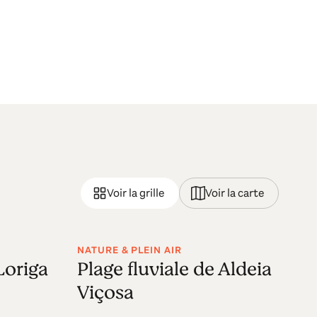
Voir la grille
Voir la carte
NATURE & PLEIN AIR
NA
Loriga
Plage fluviale de Aldeia
P
Viçosa
C