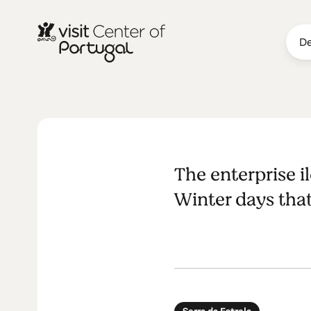
De
SHOPPING
i love galoc
The enterprise i
Winter days that