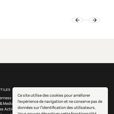
UTILES
SUIVEZ-NOUS
Ce site utilise des cookies pour améliorer
erness
Facebook
l'expérience de navigation et ne conserve pas de
 & Media
Instagram
données sur l'identification des utilisateurs.
es Actives
X / Twitter
Vous pouvez désactiver cette fonctionnalité