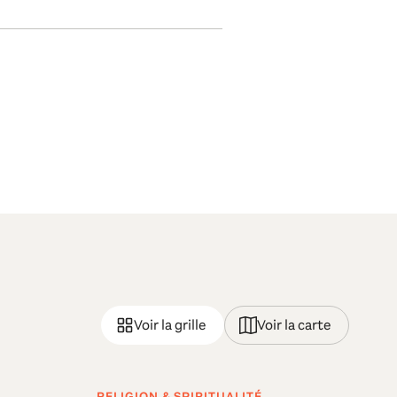
Voir la grille
Voir la carte
RELIGION & SPIRITUALITÉ
NA