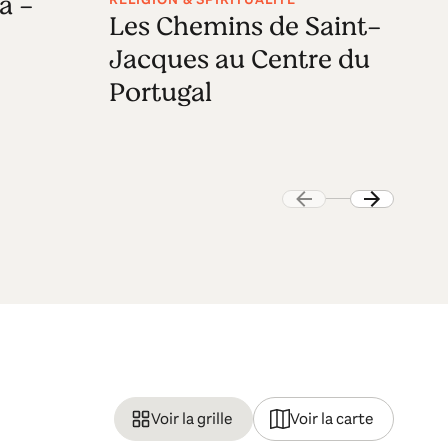
a -
Les Chemins de Saint-
S
Jacques au Centre du
Portugal
Voir la grille
Voir la carte