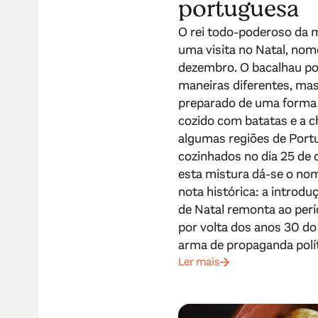
portuguesa
O rei todo-poderoso da
uma visita no Natal, no
dezembro. O bacalhau po
maneiras diferentes, mas
preparado de uma forma 
cozido com batatas e a 
algumas regiões de Portu
cozinhados no dia 25 de
esta mistura dá-se o nom
nota histórica: a introd
de Natal remonta ao perí
por volta dos anos 30 d
arma de propaganda polít
Ler mais