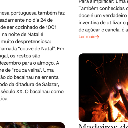
Para simplificar: uma 
Também conhecidas co
 mesa portuguesa também faz
doce é um verdadeiro 
meadamente no dia 24 de
inventiva de utilizar o
de ser cozinhado de 1001
de açúcar e canela, é 
 na noite de Natal é
Ler mais
muito despretensiosa:
chamada “couve de Natal”. Em
gal, os restos são
 dezembro para o almoço. A
e de “roupa velha”. Uma
ução do bacalhau na ementa
odo da ditadura de Salazar,
o século XX. O bacalhau como
ica.
Madeiros d