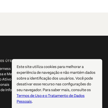
ES ÚTEIS
SIGA-NOS
Este site utiliza cookies para melhorar a
erness
Facebook
experiência de navegação e não mantém dados
sa e Media
Instagram
sobre a identificação dos usuários. Você pode
o Ativo
X / Twitter
desativar esse recurso nas configurações do
ionais
Pinterest
seu navegador. Para saber mais, consulte os
de Informação Turística
YouTube
Termos de Uso e o Tratamento de Dados
Pessoais
.