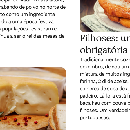
rabando de polvo no norte de
isto como um ingrediente
ado a uma época festiva
s populações resistiram e,
Filhoses: u
inua a ser o rei das mesas de
obrigatória
Tradicionalmente cozid
dezembro, deixou um 
mistura de muitos ingr
farinha, 2 dl de azeit
colheres de sopa de a
padeiro. Lá fora está 
bacalhau com couve p
filhoses. Um verdade
portuguesas.