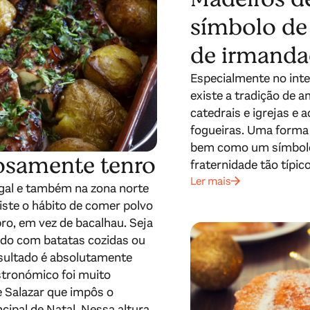
símbolo de 
de irmand
Especialmente no inte
existe a tradição de 
catedrais e igrejas e 
fogueiras. Uma forma
bem como um símbolo 
iosamente tenro
fraternidade tão típic
Ler mais
ugal e também na zona norte
iste o hábito de comer polvo
ro, em vez de bacalhau. Seja
zido com batatas cozidas ou
 resultado é absolutamente
astronómico foi muito
e Salazar que impôs o
ipal de Natal. Nessa altura,