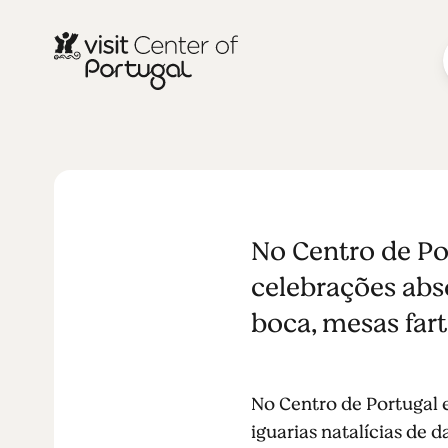
Destinos de
No Centro de Po
Portugal: as
celebrações abso
boca, mesas fart
no inverno
No Centro de Portugal 
iguarias natalícias de 