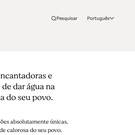
Pesquisar
Português
ro de
encantadoras e
atal
 de dar água na
sa do seu povo.
ções absolutamente únicas,
ade calorosa do seu povo.