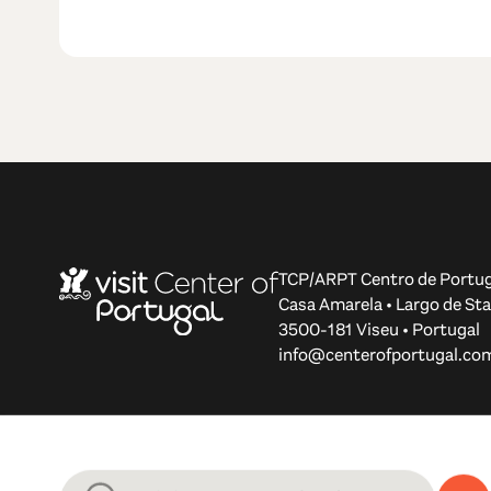
TCP/ARPT Centro de Portug
Casa Amarela • Largo de Sta
3500-181 Viseu • Portugal
info@centerofportugal.co