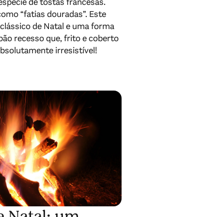
espécie de tostas francesas.
mo “fatias douradas”. Este
clássico de Natal e uma forma
 pão recesso que, frito e coberto
absolutamente irresistível!
e Natal: um