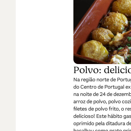
Polvo: delic
Na região norte de Port
do Centro de Portugal ex
na noite de 24 de dezemb
arroz de polvo, polvo co
filetes de polvo frito, o
delicioso! Este hábito g
oprimido pela ditadura d
bacalhau como prato princ