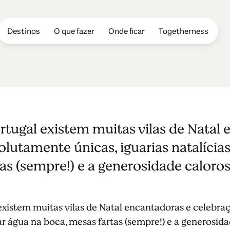
Destinos
O que fazer
Onde ficar
Togetherness
 Natal no Cent
rtugal existem muitas vilas de Natal 
 tradições de n
lutamente únicas, iguarias natalícias
as (sempre!) e a generosidade caloro
existem muitas vilas de Natal encantadoras e celebra
dar água na boca, mesas fartas (sempre!) e a generosid