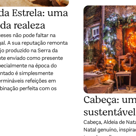
da Estrela: uma
 da realeza
ueses não pode faltar na
al. A sua reputação remonta
ijo produzido na Serra da
nte enviado como presente
specialmente na época do
uintado é simplesmente
termináveis refeições em
binação perfeita com os
Cabeça: uma
sustentável
Cabeça, Aldeia de Nat
Natal genuíno, inspira