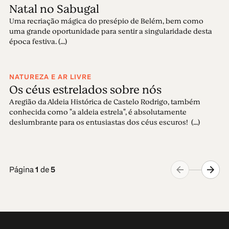
Natal no Sabugal
Uma recriação mágica do presépio de Belém, bem como
uma grande oportunidade para sentir a singularidade desta
época festiva. (...)
NATUREZA E AR LIVRE
Os céus estrelados sobre nós
A região da Aldeia Histórica de Castelo Rodrigo, também
conhecida como "a aldeia estrela", é absolutamente
deslumbrante para os entusiastas dos céus escuros! (...)
Página
1
de
5