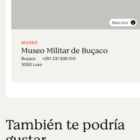
MapLibre
MUSEO
Museo Militar de Buçaco
Buçaco
+351 231 939 310
3050 Luso
También te podría
gustar