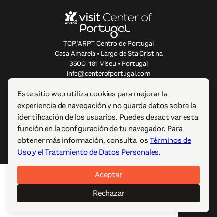
TCP/ARPT Centro de Portugal
Casa Amarela • Largo de Sta Cristina
3500-181 Viseu • Portugal
info@centerofportugal.com
Este sitio web utiliza cookies para mejorar la
SOBRE ESTE SITIO WEB
experiencia de navegación y no guarda datos sobre la
identificación de los usuarios. Puedes desactivar esta
ENLACES ÚTILES
función en la configuración de tu navegador. Para
obtener más información, consulta los
Términos de
SÍGUENOS
Uso y el Tratamiento de Datos Personales
.
Aceptar
© 2012-2026 TCP/ARPT Centro de Portugal. Todos los
derechos reservados. Made by
GOMO Digital
.
Rechazar