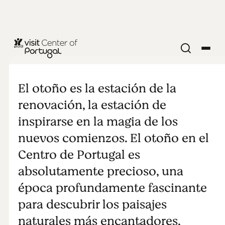
CIUDADES Y PUEBLOS
Vacaciones
El otoño es la estación de la
de otoño en
renovación, la estación de
inspirarse en la magia de los
el Centro de
nuevos comienzos. El otoño en el
Centro de Portugal es
Portugal:
absolutamente precioso, una
naturaleza,
época profundamente fascinante
para descubrir los paisajes
calma y
naturales más encantadores,