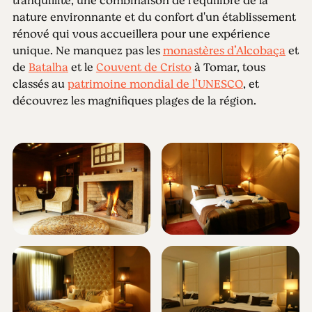
tranquillité, une combinaison de l'équilibre de la
nature environnante et du confort d'un établissement
rénové qui vous accueillera pour une expérience
unique. Ne manquez pas les
monastères d’Alcobaça
et
de
Batalha
et le
Couvent de Cristo
à Tomar, tous
classés au
patrimoine mondial de l’UNESCO
, et
découvrez les magnifiques plages de la région.