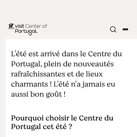
ENFANTS & FAMILLES
Vacances
L'été est arrivé dans le Centre du
d'été au
Portugal, plein de nouveautés
rafraîchissantes et de lieux
Centre du
charmants ! L'été n'a jamais eu
aussi bon goût !
Portugal:
entre nature,
Pourquoi choisir le Centre du
Portugal cet été ?
patrimoine et