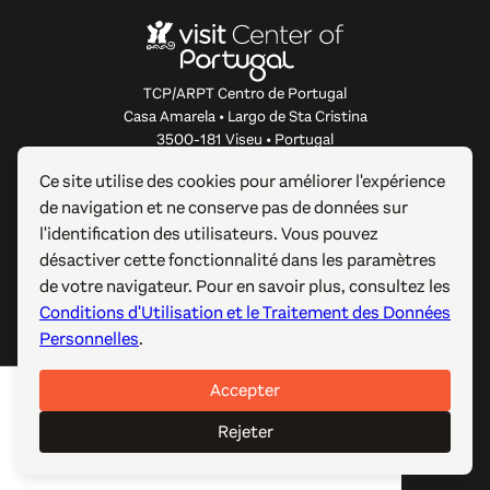
TCP/ARPT Centro de Portugal
Casa Amarela • Largo de Sta Cristina
3500-181 Viseu • Portugal
info@centerofportugal.com
Ce site utilise des cookies pour améliorer l'expérience
de navigation et ne conserve pas de données sur
À PROPOS DE CE SITE WEB
l'identification des utilisateurs. Vous pouvez
désactiver cette fonctionnalité dans les paramètres
LIENS UTILES
de votre navigateur. Pour en savoir plus, consultez les
Conditions d'Utilisation et le Traitement des Données
SUIVEZ-NOUS
Personnelles
.
Accepter
© 2012-2026 TCP/ARPT Centro de Portugal. Tous droits
réservés. Made by
GOMO Digital
.
Rejeter