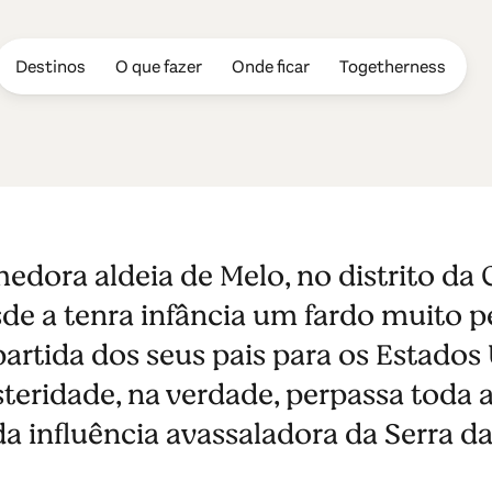
Destinos
O que fazer
Onde ficar
Togetherness
eira
edora aldeia de Melo, no distrito da G
sde a tenra infância um fardo muito 
artida dos seus pais para os Estados
teridade, na verdade, perpassa toda a
 da influência avassaladora da Serra d