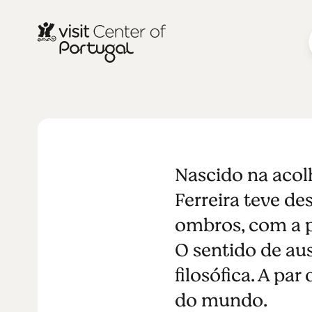
ARTES E CULTURA
Vergílio Ferr
Nascido na acolh
Ferreira teve de
ombros, com a p
O sentido de aus
filosófica. A par
do mundo.