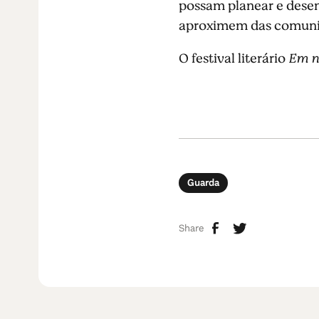
possam planear e desenv
aproximem das comunid
O festival literário
Em n
Guarda
Share