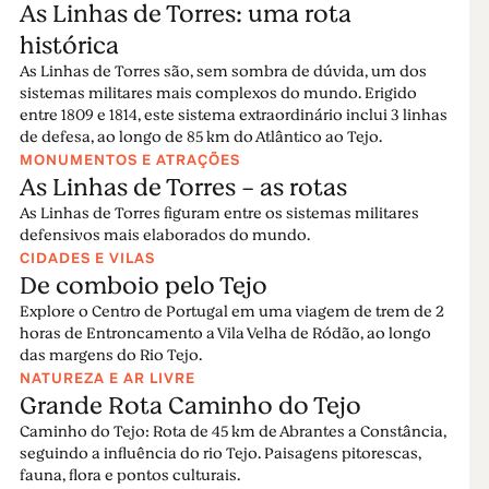
As Linhas de Torres: uma rota
para a prática de desportos náuticos (vela, remo,
histórica
canoagem, kayak, windsurf), pesca, natação e
navegação.
As Linhas de Torres são, sem sombra de dúvida, um dos
sistemas militares mais complexos do mundo. Erigido
Igrejas listadas como monumentos nacionais e casa
entre 1809 e 1814, este sistema extraordinário inclui 3 linhas
de curiosidades por desvendar, Abrantes é uma
de defesa, ao longo de 85 km do Atlântico ao Tejo.
MONUMENTOS E ATRAÇÕES
cidade plena de encantos, não turística. E mesmo ao
As Linhas de Torres - as rotas
lado, encontra-se a belíssima vila de Constância,
As Linhas de Torres figuram entre os sistemas militares
detentora de outro castelo magnífico. Quer o Tejo,
defensivos mais elaborados do mundo.
quer o Zêzere, a norte de Abrantes, possuem praias
CIDADES E VILAS
fluviais, e as suas águas tranquilas são seguras para
De comboio pelo Tejo
navegar em kayak ou em canoa, no Verão.
Explore o Centro de Portugal em uma viagem de trem de 2
horas de Entroncamento a Vila Velha de Ródão, ao longo
Ler mais
das margens do Rio Tejo.
NATUREZA E AR LIVRE
Grande Rota Caminho do Tejo
Caminho do Tejo: Rota de 45 km de Abrantes a Constância,
seguindo a influência do rio Tejo. Paisagens pitorescas,
fauna, flora e pontos culturais.