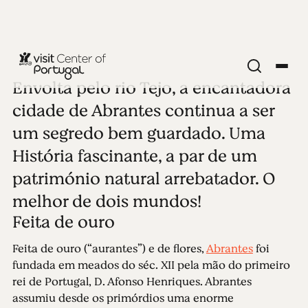
Envolta pelo rio Tejo, a encantadora
CIDADES DO INTERIOR
Abrantes
cidade de Abrantes continua a ser
um segredo bem guardado. Uma
Ver todas as fotos
História fascinante, a par de um
património natural arrebatador. O
melhor de dois mundos!
Feita de ouro
Feita de ouro (“aurantes”) e de flores,
Abrantes
foi
fundada em meados do séc. XII pela mão do primeiro
rei de Portugal, D. Afonso Henriques. Abrantes
assumiu desde os primórdios uma enorme