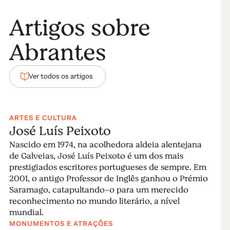
“Building of the Year”, promovido pela prestigiada
ArchDaily. Esta obra marcante é, simultaneamente,
Artigos sobre
edifício e rua.
Abrantes
Envolta pelo Tejo
A partir dos diversos miradouros
– Outeiro de S.
Ver todos os artigos
Pedro; Torre de Menagem; Miradouro da Penha, com
a assinatura de Keil do Amaral; Miradouro das Fontes
ou Cais de Rio de Moinhos, recentemente recuperado
– é possível contemplar a cidade e a deslumbrante
ARTES E CULTURA
José Luís Peixoto
paisagem natural envolvente, fortemente marcada
pelo rio Tejo, pela Albufeira de Castelo do Bode e pelo
Nascido em 1974, na acolhedora aldeia alentejana
rio Zêzere.
de Galveias, José Luís Peixoto é um dos mais
prestigiados escritores portugueses de sempre. Em
As praias fluviais da Albufeira de Castelo do Bode, da
2001, o antigo Professor de Inglês ganhou o Prémio
Aldeia do Mato e de Fontes são absolutamente
Saramago, catapultando-o para um merecido
imperdíveis! A Albufeira de Castelo do Bode, com mais
reconhecimento no mundo literário, a nível
mundial.
de 60 km de extensão, é uma das maiores bacias
MONUMENTOS E ATRAÇÕES
hidrográficas de Portugal, sendo o local de eleição