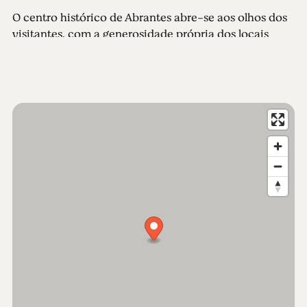
O centro histórico de Abrantes abre-se aos olhos dos
visitantes, com a generosidade própria dos locais
repletos de memórias que ficam na memória.
Abrantes possui um património edificado riquíssimo,
com inúmeras igrejas – Santa Maria do Castelo, São
Vicente, Misericórdia ou São João Baptista –
conventos e casas senhoriais, num colorido de
edifícios que fazem as delícias dos olhares mais
cinéfilos.
O Muse Ibérico de Arqueologia e Arte de Abrantes -
MIAA - assume-se como um verdadeiro ícone de
Abrantes! Um local de memórias com vista sobre o
futuro. Alojado no Convento de S. Domingos do
século XVI, este edifício nobre da cidade foi renovado
pelo prestigiado arquitecto Carrilho da Graça.
Recentemente aberto ao público, o Panteão dos
Almeida, pertença da nobre família Almeida que