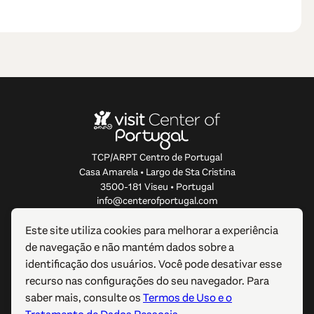
TCP/ARPT Centro de Portugal
Casa Amarela • Largo de Sta Cristina
3500-181 Viseu • Portugal
info@centerofportugal.com
Este site utiliza cookies para melhorar a experiência
SOBRE ESTE WEBSITE
de navegação e não mantém dados sobre a
identificação dos usuários. Você pode desativar esse
LIGAÇÕES ÚTEIS
recurso nas configurações do seu navegador. Para
saber mais, consulte os
Termos de Uso e o
SIGA-NOS