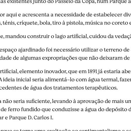
as existentes junto do Passeio da Copa, num Parque 
 por aqui e acrescenta a necessidade de estabelecer di
ténis, críquete, bola, tiro à pistola, música no coreto
, mandou construir o lago artificial, cuidou da vedaç
spaço ajardinado foi necessário utilizar o terreno de 
ade de algumas expropriações que não deixaram de 
ificial, elemento inovador, que em 1891 já estaria abe
 ideia inicial seria alimentá-lo com água termal, fa
cedentes de água dos tratamentos terapêuticos.
 não seria suficiente, levando à aprovação de mais
e ferro fundido que conduzisse a água do depósito 
 e Parque D. Carlos I.
arque se torna uma exaltação ao sentimentalismo e a