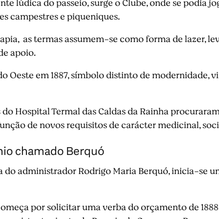
 lúdica do passeio, surge o Clube, onde se podia jog
es campestres e piqueniques.
rapia, as termas assumem-se como forma de lazer, l
de apoio.
o Oeste em 1887, símbolo distinto de modernidade, vir
s do Hospital Termal das Caldas da Rainha procuraram
unção de novos requisitos de carácter medicinal, socia
nio chamado Berquó
 do administrador Rodrigo Maria Berquó, inicia-se um
omeça por solicitar uma verba do orçamento de 1888