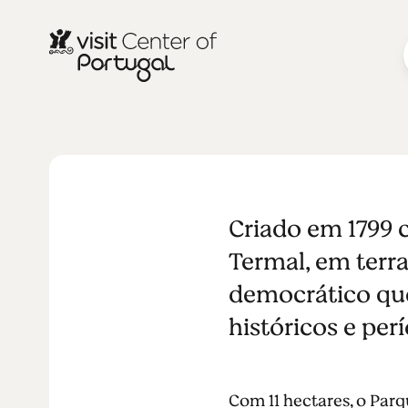
NATUREZA E AR LIVRE
Parque D. Ca
Criado em 1799 
Termal, em terr
democrático que
históricos e per
Com 11 hectares, o Parq