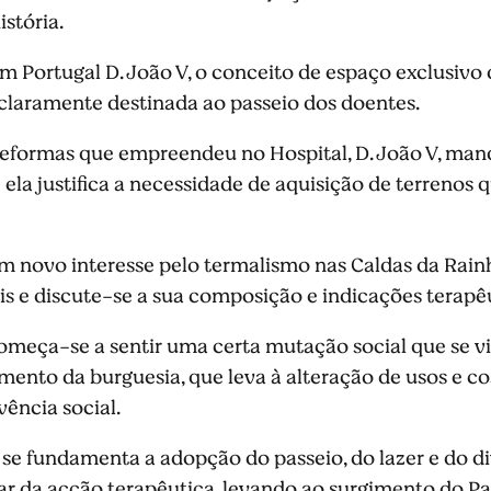
stória.
 em Portugal D. João V, o conceito de espaço exclusivo 
claramente destinada ao passeio dos doentes.
reformas que empreendeu no Hospital, D. João V, mand
la justifica a necessidade de aquisição de terrenos q
um novo interesse pelo termalismo nas Caldas da Rainh
is e discute-se a sua composição e indicações terapêu
meça-se a sentir uma certa mutação social que se vi
mento da burguesia, que leva à alteração de usos e 
ência social.
 se fundamenta a adopção do passeio, do lazer e do 
 da acção terapêutica, levando ao surgimento do P