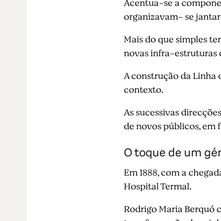
Acentua-se a componente
organizavam- se jantar
Mais do que simples te
novas infra-estruturas 
A construção da Linha d
contexto.
As sucessivas direcçõe
de novos públicos, em f
O toque de um gé
Em 1888, com a chegada
Hospital Termal.
Rodrigo Maria Berquó c