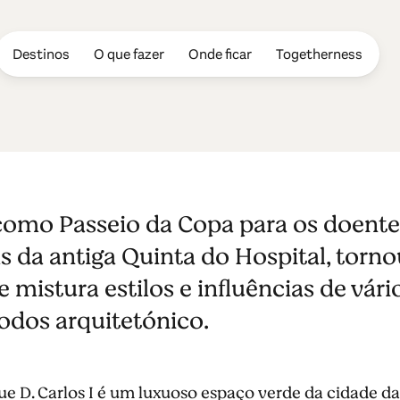
Destinos
O que fazer
Onde ficar
Togetherness
rlos I
como Passeio da Copa para os doente
as da antiga Quinta do Hospital, tor
 mistura estilos e influências de vá
íodos arquitetónico.
ue D. Carlos I é um luxuoso espaço verde da cidade d