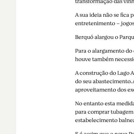
transformação das vinh
A sua ideia não se fica
entretenimento – jogos, 
Berquó alargou o Parque
Para o alargamento do e
houve também necessid
A construção do Lago Art
do seu abastecimento. A
aproveitamento dos ex
No entanto esta medida
para comprar tubagem d
estabelecimento balnear
E é assim que o novo P