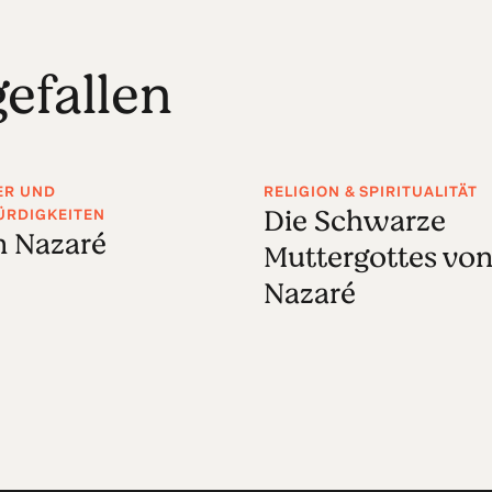
efallen
ER UND
RELIGION & SPIRITUALITÄT
Die Schwarze
RDIGKEITEN
in Nazaré
Muttergottes vo
Nazaré