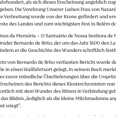
ahrhundert, als sich dieses Erscheinung angeblich zug
geben. Die Verehrung Unserer Lieben Frau von Nazaré re
e Verbreitung wurde von der Krone gefördert und errei
este des Landes und zum wichtigsten Fest in Belém d
inos da Memória – O Santuário de Nossa Senhora de Na
 Bruder Bernardo de Brito, der um das Jahr 1600 den L
indem er die Geschichte des Wunders schriftlich festhi
m von Bernardo de Brito verfassten Bericht wurde de
 in einen Wallfahrtsort gelegt. In seinem Buch merkt
 es zuvor mündliche Überlieferungen über die Ursprüng
Erscheinen des Berichts dieses Klosterchronisten war
entlich mit dem Wunder des Ritters in Verbindung geb
 das Bildnis „lediglich als die kleine Milchmadonna a
st wiegt“.