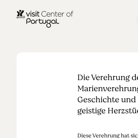
RELIGION & SPIRITUALITÄT
Der Kult der
Die Verehrung de
Nazaré
Marienverehrunge
Geschichte und 
geistige Herzstü
Diese Verehrung hat sic