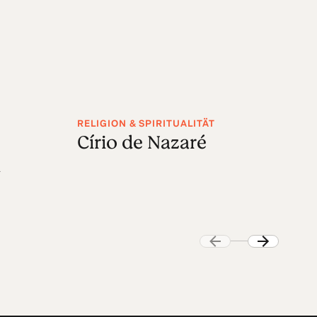
RELIGION & SPIRITUALITÄT
RE
Círio de Nazaré
V
n