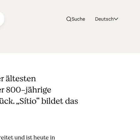
Suche
Deutsch
 von
r ältesten
er 800-jährige
k. „Sítio“ bildet das
itet und ist heute in