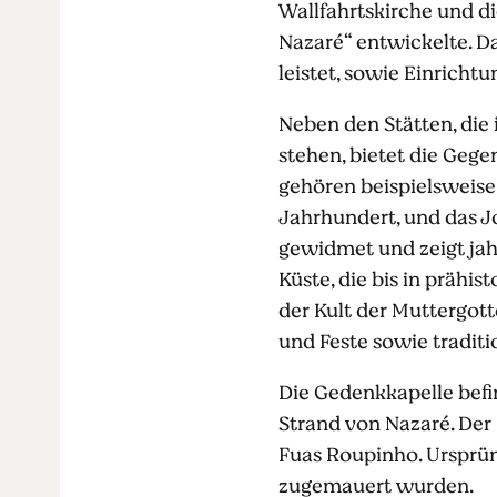
Wallfahrtskirche und di
Nazaré“ entwickelte. D
leistet, sowie Einrich
Neben den Stätten, di
stehen, bietet die Geg
gehören beispielsweise 
Jahrhundert, und das 
gewidmet und zeigt jah
Küste, die bis in prähi
der Kult der Muttergot
und Feste sowie traditi
Die Gedenkkapelle befi
Strand von Nazaré. Der
Fuas Roupinho. Ursprüng
zugemauert wurden.