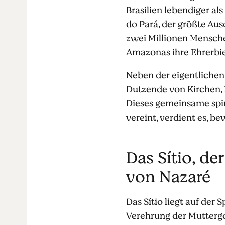
Brasilien lebendiger als
do Pará, der größte Au
zwei Millionen Mensche
Amazonas ihre Ehrerbie
Neben der eigentlichen 
Dutzende von Kirchen, 
Dieses gemeinsame spir
vereint, verdient es, b
Das Sítio, de
von Nazaré
Das Sítio liegt auf der
Verehrung der Muttergot