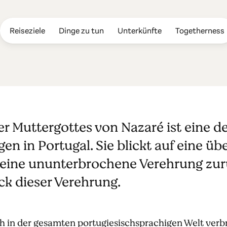
Reiseziele
Dinge zu tun
Unterkünfte
Togetherness
 Muttergottes
r Muttergottes von Nazaré ist eine de
n in Portugal. Sie blickt auf eine üb
eine ununterbrochene Verehrung zurüc
ck dieser Verehrung.
h in der gesamten portugiesischsprachigen Welt verbre