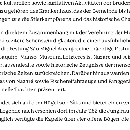
e kulturellen sowie karitativen Aktivitäten der Brude
azu gehören das Krankenhaus, das der Gemeinde bis h
tungen wie die Stierkampfarena und das historische C
e in direktem Zusammenhang mit der Verehrung der M
end weitere Sehenswürdigkeiten, die einen ausführlic
die Festung São Miguel Arcanjo, eine prächtige Festu
Joaquim-Manso-Museum. Letzteres ist Nazaré und se
rtausendealte sowie historische Zeugnisse der mensc
storische Zeiten zurückreichen. Darüber hinaus werden 
tes von Nazaré sowie Fischereifahrzeuge und Fangger
onelle Trachten präsentiert.
ndet sich auf dem Hügel von Sítio und bietet einen w
 Legende nach erschien dort im Jahr 1182 die Jungfra
lich verfügte die Kapelle über vier offene Bögen, die 