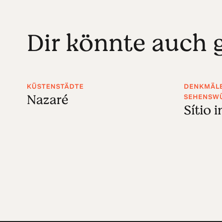
Dir könnte auch g
KÜSTENSTÄDTE
DENKMÄL
Nazaré
SEHENSWÜ
Sítio 