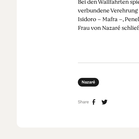
Bei den Wallfahrten spie
verbundene Verehrung zu
Isidoro – Mafra –, Pen
Frau von Nazaré schließ
Nazaré
Share