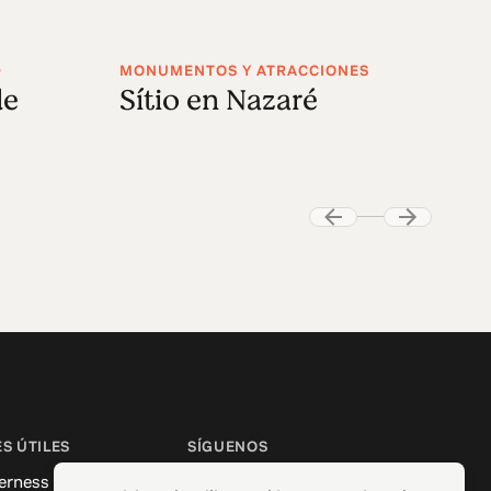
D
MONUMENTOS Y ATRACCIONES
de
Sítio en Nazaré
S ÚTILES
SÍGUENOS
erness
Facebook