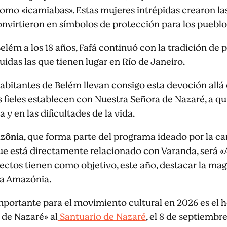
mo «icamiabas». Estas mujeres intrépidas crearon la
onvirtieron en símbolos de protección para los puebl
ém a los 18 años, Fafá continuó con la tradición de p
luidas las que tienen lugar en Río de Janeiro.
 habitantes de Belém llevan consigo esta devoción all
os fieles establecen con Nuestra Señora de Nazaré, a 
 y en las dificultades de la vida.
azônia
, que forma parte del programa ideado por la ca
que está directamente relacionado con Varanda, será 
ctos tienen como objetivo, este año, destacar la mag
la Amazónia.
portante para el movimiento cultural en 2026 es el h
 de Nazaré» al
Santuario de Nazaré
, el 8 de septiembre