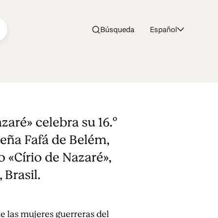
Búsqueda
Español
azaré» celebra su 16.º
leña Fafá de Belém,
o «Círio de Nazaré»,
Brasil.
de las mujeres guerreras del