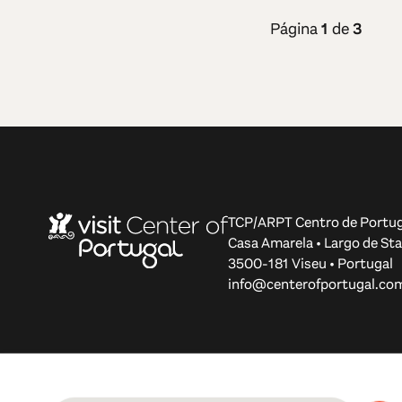
Página
1
de
3
TCP/ARPT Centro de Portug
Casa Amarela • Largo de Sta
3500-181 Viseu • Portugal
info@centerofportugal.co