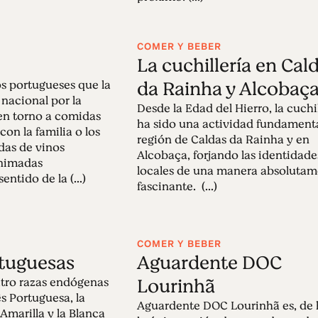
COMER Y BEBER
La cuchillería en Cal
da Rainha y Alcobaç
os portugueses que la
nacional por la
Desde la Edad del Hierro, la cuchi
en torno a comidas
ha sido una actividad fundamenta
con la familia o los
región de Caldas da Rainha y en
as de vinos
Alcobaça, forjando las identidade
animadas
locales de una manera absoluta
entido de la (...)
fascinante. (...)
COMER Y BEBER
rtuguesas
Aguardente DOC
Lourinhã
atro razas endógenas
ês Portuguesa, la
Aguardente DOC Lourinhã es, de
 Amarilla y la Blanca