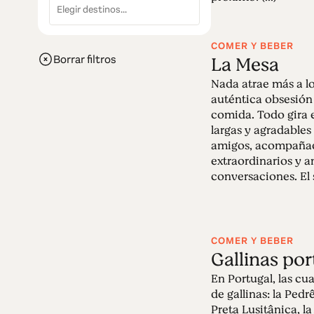
COMER Y BEBER
La Mesa
Borrar filtros
Nada atrae más a l
auténtica obsesión 
comida. Todo gira 
largas y agradables 
amigos, acompañad
extraordinarios y 
conversaciones. El s
COMER Y BEBER
Gallinas po
En Portugal, las cu
de gallinas: la Pedr
Preta Lusitânica, la