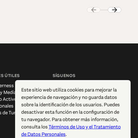
S ÚTILES
SÍGUENOS
erness
Facebook
Este sitio web utiliza cookies para mejorar la
 y Media
Instagram
experiencia de navegación y no guarda datos
o Activo
X / Twitter
sobre la identificación de los usuarios. Puedes
onales
Pinterest
desactivar esta función en la configuración de
s de Turismo
YouTube
tu navegador. Para obtener más información,
consulta los
Términos de Uso y el Tratamiento
de Datos Personales
.