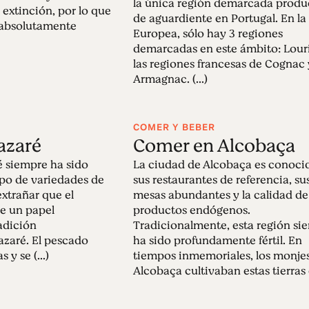
la única región demarcada produ
 extinción, por lo que
de aguardiente en Portugal. En l
 absolutamente
Europea, sólo hay 3 regiones
demarcadas en este ámbito: Lour
las regiones francesas de Cognac 
Armagnac. (...)
COMER Y BEBER
azaré
Comer en Alcobaça
é siempre ha sido
La ciudad de Alcobaça es conoci
ipo de variedades de
sus restaurantes de referencia, su
xtrañar que el
mesas abundantes y la calidad de
e un papel
productos endógenos.
adición
Tradicionalmente, esta región si
zaré. El pescado
ha sido profundamente fértil. En
y se (...)
tiempos inmemoriales, los monje
Alcobaça cultivaban estas tierras e 