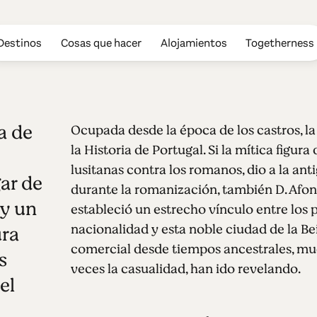
Destinos
Cosas que hacer
Alojamientos
Togetherness
a de
Ocupada desde la época de los castros, la
la Historia de Portugal. Si la mítica figura
lusitanas contra los romanos, dio a la an
gar de
durante la romanización, también D. Afons
 y un
estableció un estrecho vínculo entre los 
nacionalidad y esta noble ciudad de la Be
ura
comercial desde tiempos ancestrales, much
s
veces la casualidad, han ido revelando.
el