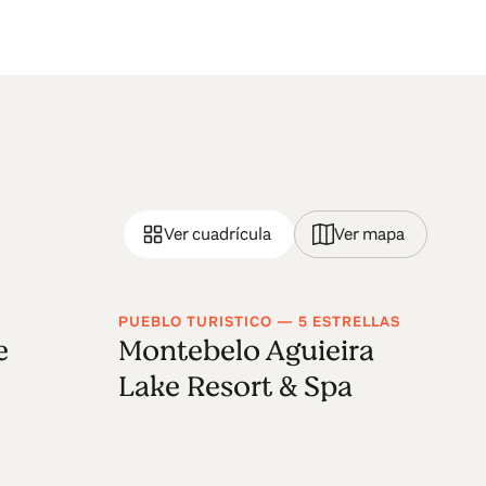
Ver cuadrícula
Ver mapa
PUEBLO TURISTICO — 5 ESTRELLAS
TU
e
Montebelo Aguieira
C
Lake Resort & Spa