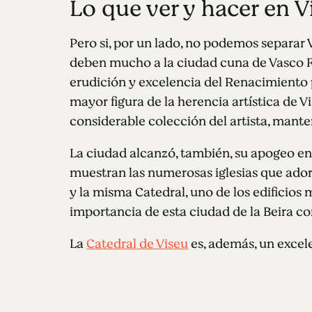
Lo que ver y hacer en V
Pero si, por un lado, no podemos separar Vi
deben mucho a la ciudad cuna de Vasco F
erudición y excelencia del Renacimiento p
mayor figura de la herencia artística de Vi
considerable colección del artista, mant
La ciudad alcanzó, también, su apogeo en 
muestran las numerosas iglesias que adorn
y la misma Catedral, uno de los edificios
importancia de esta ciudad de la Beira c
La
Catedral de Viseu
es, además, un excele
el Atrio de la Catedral, uno de los principa
puedes encontrar, no solo la Catedral y lo
Misericórdia, la picota y el
Paseo dos Cón