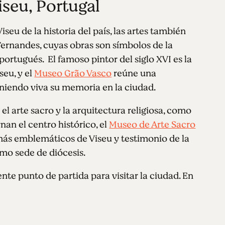
iseu, Portugal
seu de la historia del país, las artes también
ernandes, cuyas obras son símbolos de la
ortugués. El famoso pintor del siglo XVI es la
seu, y el
Museo Grão Vasco
reúne una
eniendo viva su memoria en la ciudad.
el arte sacro y la arquitectura religiosa, como
an el centro histórico, el
Museo de Arte Sacro
 más emblemáticos de Viseu y testimonio de la
omo sede de diócesis.
nte punto de partida para visitar la ciudad. En
les lugares de interés del centro histórico,
s museos, sino también la Iglesia da
egos
. Aquí no es raro encontrarse con el granito