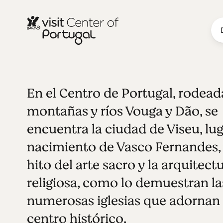
En el Centro de Portugal, rodead
CIUDADES DEL INTERIOR
Viseu
Ver todas las fotos
Reproducir video
montañas y ríos Vouga y Dão, se
encuentra la ciudad de Viseu, lu
nacimiento de Vasco Fernandes,
hito del arte sacro y la arquitect
religiosa, como lo demuestran la
numerosas iglesias que adornan 
centro histórico.